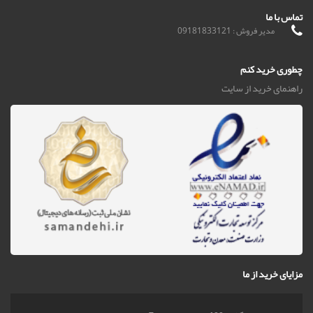
تماس با ما
مدیر فروش : 09181833121
چطوری خرید کنم
راهنمای خرید از سایت
مزایای خرید از ما