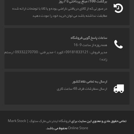
برگشت 100% مبلغ پرداختی تا 7 روز
در صورتی که از کالای دریافتی ناراضی بوده و یا کالا با توضحات ارائه شده
مطابقت نداشته باشد می توان خرید خود را عودت دهید
ساعات پاسخ گویی فروشگاه
همه روزه از ساعت 9-16
مدیر فروش : 09181833121 ( کورد )-مدیر فنی : 09332270700 ( رستم
زاده )
ارسال به تمامی نقاط کشور
ارسال سفارشات ظرف 48 ساعت کاری
تمامی حقوق مادی و معنوی این سایت برای
فروشگاه اینترنتی مارک ستوک | Mark Stock
Online Store
محفوظ می باشد.