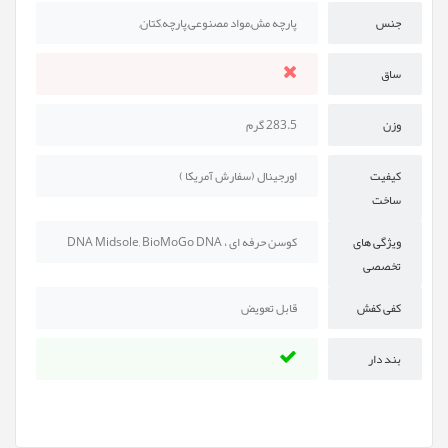
جنس
پارچه مش,مواد مصنوعی,پارچه,کتان,
ساق
وزن
283.5 گرم
کیفیت
اورجینال (سفارش آمریکا )
ساخت
ویژگی های
کوسن حرفه ای ، DNA Midsole, BioMoGo DNA
تخصصی
کفی کفش
قابل تعویض
بند دار