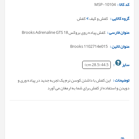
کد کالا :
MSP-10104
گروه کالایی :
کفش و کیف
کفش
عنوان فارسی :
کفش پیاده روی بروکس Brooks Adrenaline GTS 18
عنوان لاتین :
Brooks 1102714e015
سایز
:
44.5 (28.5 cm)
توضیحات :
این کفش با داشتن کوسن نرم یک تجربه جدید در پیاده وری و
دویدن و استفاده از کفش برای شما به ارمغان می آورد