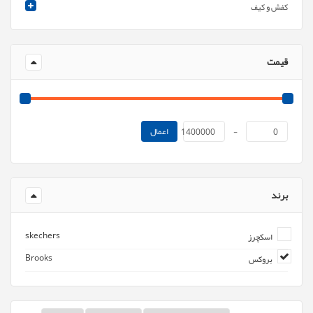
کفش و کیف
قیمت
اعمال
1400000
-
0
برند
skechers
اسکچرز
Brooks
بروکس