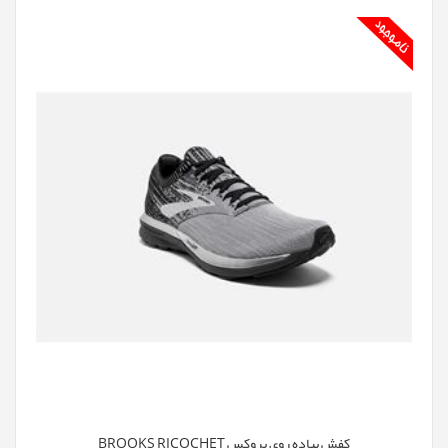
کفش پیاده روی بروکس BROOKS RICOCHET