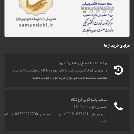
مزایای خرید از ما
برگشت 100% مبلغ پرداختی تا 7 روز
در صورتی که از کالای دریافتی ناراضی بوده و یا کالا با توضحات ارائه شده
مطابقت نداشته باشد می توان خرید خود را عودت دهید
ساعات پاسخ گویی فروشگاه
همه روزه از ساعت 9-16
مدیر فروش : 09181833121 ( کورد )-مدیر فنی : 09332270700 ( رستم
زاده )